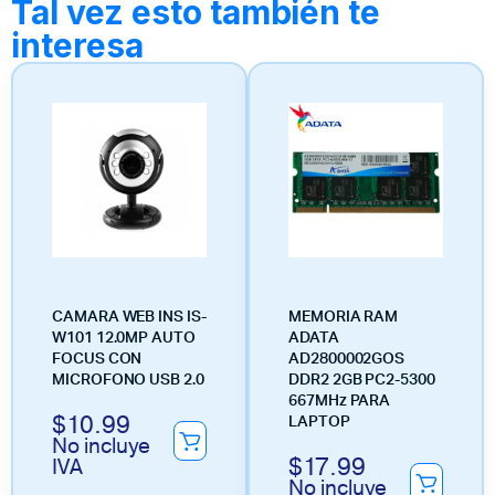
Tal vez esto también te
interesa
CAMARA WEB INS IS-
MEMORIA RAM
W101 12.0MP AUTO
ADATA
FOCUS CON
AD2800002GOS
MICROFONO USB 2.0
DDR2 2GB PC2-5300
667MHz PARA
$
10.99
LAPTOP
No incluye
$
17.99
IVA
No incluye