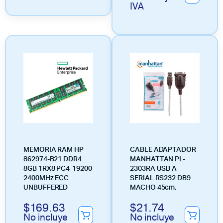
IVA
MEMORIA RAM HP
CABLE ADAPTADOR
862974-B21 DDR4
MANHATTAN PL-
8GB 1RX8 PC4-19200
2303RA USB A
2400MHz ECC
SERIAL RS232 DB9
UNBUFFERED
MACHO 45cm.
$
169.63
$
21.74
No incluye
No incluye