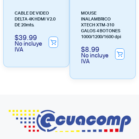
CABLE DE VIDEO
MOUSE
DELTA 4K HDMI V2.0
INALAMBRICO
DE 20mts.
XTECH XTM-310
GALOS 4 BOTONES
$
39.99
1000/1200/1600 dpi
No incluye
$
8.99
IVA
No incluye
IVA