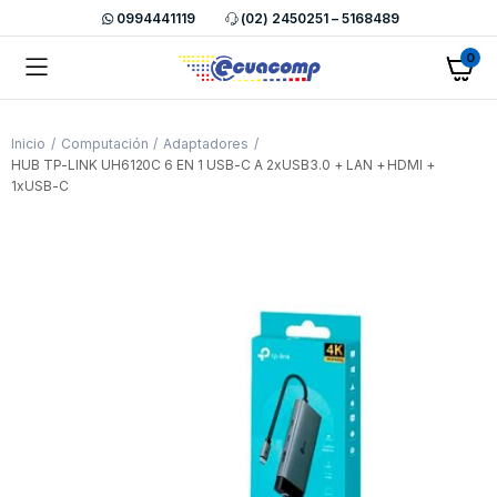
0994441119
(02) 2450251 – 5168489
0
Inicio
Computación
Adaptadores
HUB TP-LINK UH6120C 6 EN 1 USB-C A 2xUSB3.0 + LAN + HDMI +
1xUSB-C