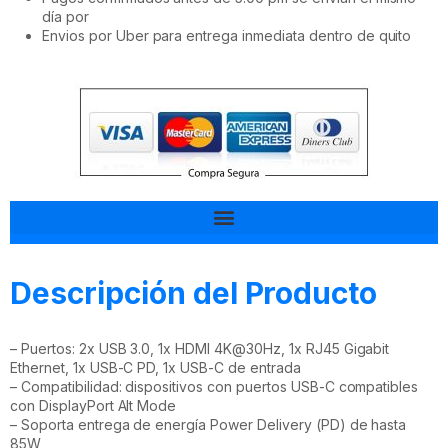
día por
Envios por Uber para entrega inmediata dentro de quito
Tal vez esto también te interesa
Descripción del Producto
– Puertos: 2x USB 3.0, 1x HDMI 4K@30Hz, 1x RJ45 Gigabit
Ethernet, 1x USB-C PD, 1x USB-C de entrada
– Compatibilidad: dispositivos con puertos USB-C compatibles
con DisplayPort Alt Mode
– Soporta entrega de energía Power Delivery (PD) de hasta
85W