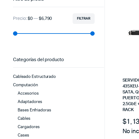
Precio:
$0
—
$6,790
FILTRAR
Precio
Precio
mínimo
máximo
Categorías del producto
Cableado Estructurado
SERVID
Computación
435XEU
SATA, Q
Accesorios
PUERTOS
Adaptadores
2.5GbE 
RACK
Bases Enfriadoras
Cables
$
1,1
Cargadores
No inc
Cases