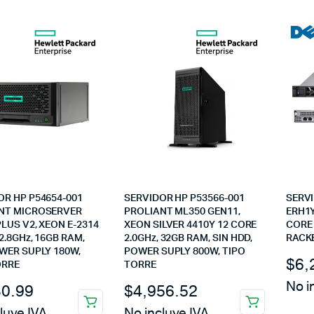
OR HP P54654-001
SERVIDOR HP P53566-001
SERVI
NT MICROSERVER
PROLIANT ML350 GEN11,
ERH1Y
LUS V2, XEON E-2314
XEON SILVER 4410Y 12 CORE
CORE 
2.8GHz, 16GB RAM,
2.0GHz, 32GB RAM, SIN HDD,
RACK
OWER SUPLY 180W,
POWER SUPLY 800W, TIPO
$
6,
ORRE
TORRE
No i
30.99
$
4,956.52
luye IVA
No incluye IVA