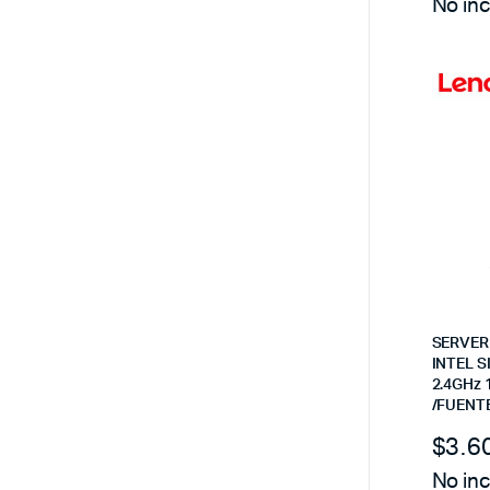
No inc
SERVER
INTEL S
2.4GHz 
/FUENT
$
3.6
No inc