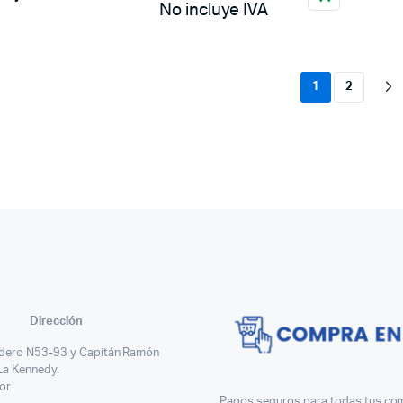
No incluye IVA
1
2
Dirección
dero N53-93 y Capitán Ramón
 La Kennedy.
or
Pagos seguros para todas tus com