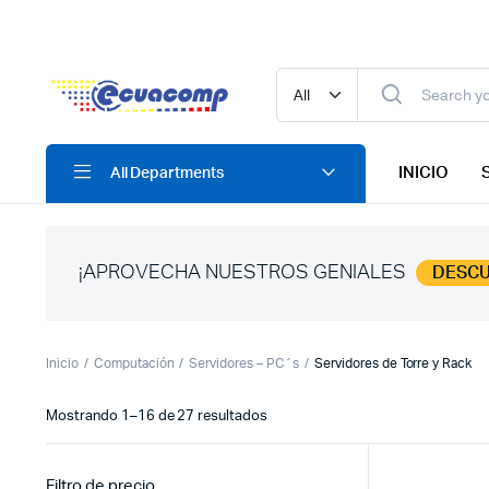
INICIO
All Departments
¡APROVECHA NUESTROS GENIALES
DESC
Inicio
Computación
Servidores – PC´s
Servidores de Torre y Rack
Ordenado
Mostrando 1–16 de 27 resultados
por
los
últimos
Filtro de precio