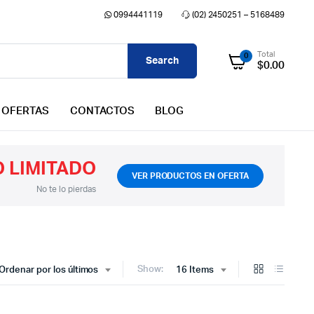
0994441119
(02) 2450251 – 5168489
Total
0
Search
$
0.00
OFERTAS
CONTACTOS
BLOG
 LIMITADO
VER PRODUCTOS EN OFERTA
No te lo pierdas
Show:
Ordenar por los últimos
16 Items