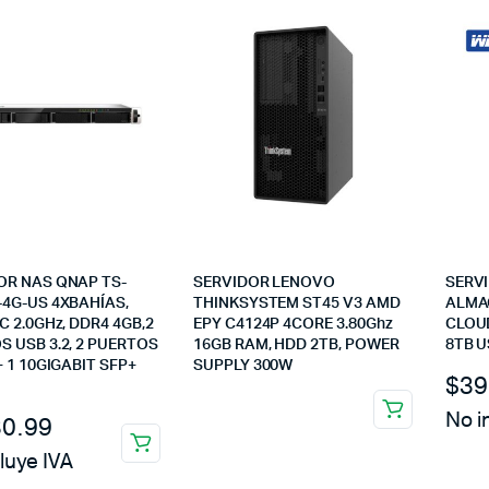
OR NAS QNAP TS-
SERVIDOR LENOVO
SERV
-4G-US 4XBAHÍAS,
THINKSYSTEM ST45 V3 AMD
ALMA
C 2.0GHz, DDR4 4GB,2
EPY C4124P 4CORE 3.80Ghz
CLOU
 USB 3.2, 2 PUERTOS
16GB RAM, HDD 2TB, POWER
8TB U
+ 1 10GIGABIT SFP+
SUPPLY 300W
$
39
No i
30.99
luye IVA