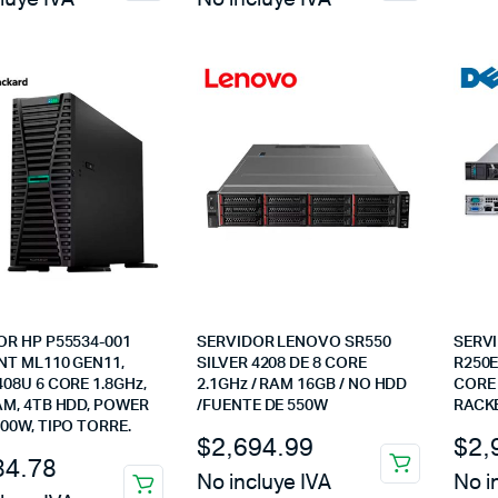
OR HP P55534-001
SERVIDOR LENOVO SR550
SERVI
NT ML110 GEN11,
SILVER 4208 DE 8 CORE
R250E
08U 6 CORE 1.8GHz,
2.1GHz / RAM 16GB / NO HDD
CORE
AM, 4TB HDD, POWER
/FUENTE DE 550W
RACK
00W, TIPO TORRE.
$
2,694.99
$
2,
34.78
No incluye IVA
No i