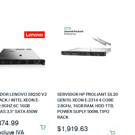
IDOR LENOVO SR250 V2
SERVIDOR HP PROLIANT DL20
RACK / INTEL XEON E-
GEN10, XEON E-2314 4 CORE
2.9GHZ 6C 16GB
2.8GHz, 16GB RAM, HDD 1TB,
AS 3.5″ SATA 450W
POWER SUPLY 500W, TIPO
RACK
874.99
$
1,919.63
ncluye IVA