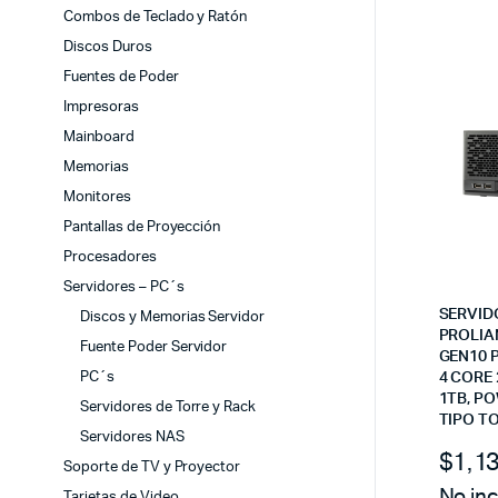
Combos de Teclado y Ratón
Discos Duros
Fuentes de Poder
Impresoras
Mainboard
Memorias
Monitores
Pantallas de Proyección
Procesadores
Servidores – PC´s
SERVID
Discos y Memorias Servidor
PROLIA
Fuente Poder Servidor
GEN10 P
PC´s
4 CORE 
1TB, P
Servidores de Torre y Rack
TIPO T
Servidores NAS
$
1,1
Soporte de TV y Proyector
No inc
Tarjetas de Video