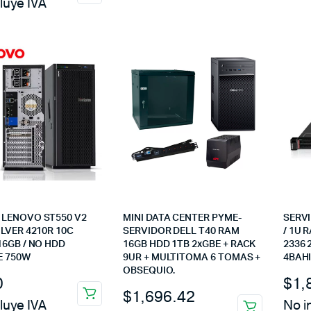
luye IVA
 LENOVO ST550 V2
MINI DATA CENTER PYME-
SERV
ILVER 4210R 10C
SERVIDOR DELL T40 RAM
/ 1U 
16GB / NO HDD
16GB HDD 1TB 2xGBE + RACK
2336 
E 750W
9UR + MULTITOMA 6 TOMAS +
4BAHI
OBSEQUIO.
0
$
1,
$
1,696.42
luye IVA
No i