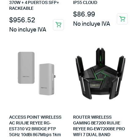
370W + 4 PUERTOS SFP+
IP55 CLOUD
RACKEABLE
$
86.99
$
956.52
No incluye IVA
No incluye IVA
ACCESS POINT WIRELESS
ROUTER WIRELESS
AC RUIJIE REYEE RG-
GAMING BE7200 RUIJIE
EST310 V2 BRIDGE PTP
REYEE RG-EW7200BE PRO
5GHz 10dBi 867Mbps 1km
WIFI 7 DUAL BAND