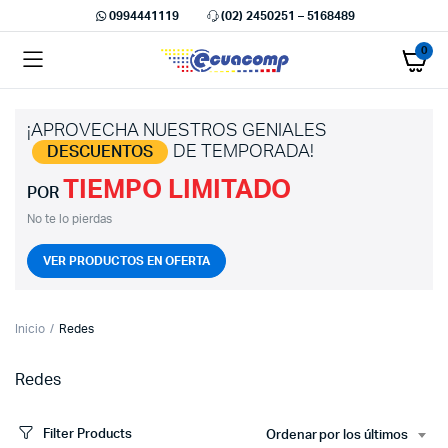
0994441119
(02) 2450251 – 5168489
0
¡APROVECHA NUESTROS GENIALES
DE TEMPORADA!
DESCUENTOS
TIEMPO LIMITADO
cio
cio
POR
imo
ximo
No te lo pierdas
VER PRODUCTOS EN OFERTA
Inicio
Redes
Redes
Filter Products
Ordenar por los últimos