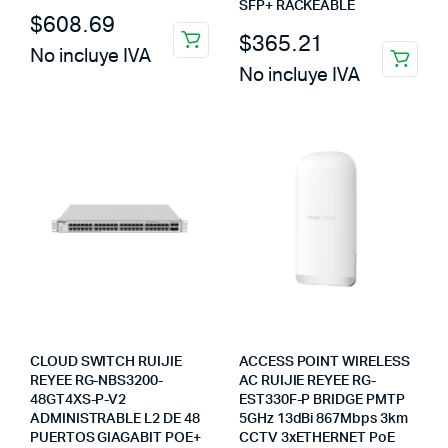
SFP+ RACKEABLE
$
608.69
$
365.21
No incluye IVA
No incluye IVA
CLOUD SWITCH RUIJIE
ACCESS POINT WIRELESS
REYEE RG-NBS3200-
AC RUIJIE REYEE RG-
48GT4XS-P-V2
EST330F-P BRIDGE PMTP
ADMINISTRABLE L2 DE 48
5GHz 13dBi 867Mbps 3km
PUERTOS GIAGABIT POE+
CCTV 3xETHERNET PoE