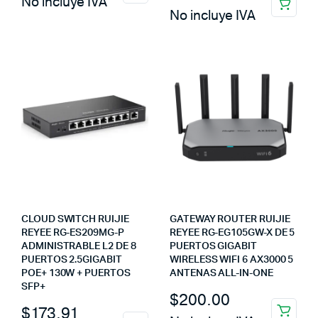
No incluye IVA
No incluye IVA
CLOUD SWITCH RUIJIE
GATEWAY ROUTER RUIJIE
REYEE RG-ES209MG-P
REYEE RG-EG105GW-X DE 5
ADMINISTRABLE L2 DE 8
PUERTOS GIGABIT
PUERTOS 2.5GIGABIT
WIRELESS WIFI 6 AX3000 5
POE+ 130W + PUERTOS
ANTENAS ALL-IN-ONE
SFP+
$
200.00
$
173.91