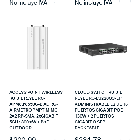
No incluye IVA
No incluye IVA
ACCESS POINT WIRELESS
CLOUD SWITCH RUIJIE
RUIJIE REYEE RG-
REYEE RG-ES220GS-LP
AirMetro550G-B AC RG-
ADMINISTRABLE L2 DE 16
AIRMETRO PMPT MIMO
PUERTOS GIGABIT POE+
2×2 RP-SMA, 2xGIGABIT
130W + 2 PUERTOS
5GHz 800mW + PoE
GIGABIT O SFP
OUTDOOR
RACKEABLE