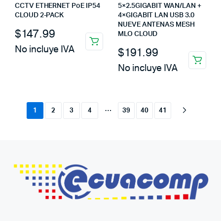
CCTV ETHERNET PoE IP54
5×2.5GIGABIT WAN/LAN +
CLOUD 2-PACK
4×GIGABIT LAN USB 3.0
NUEVE ANTENAS MESH
$
147.99
MLO CLOUD
No incluye IVA
$
191.99
No incluye IVA
…
1
2
3
4
39
40
41