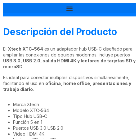
Tal vez esto también te interesa
Descripción del Producto
El
Xtech XTC-564
es un adaptador hub USB-C diseñado para
ampliar las conexiones de equipos modernos. Incluye puertos
USB 3.0, USB 2.0, salida HDMI 4K y lectores de tarjetas SD y
microSD
.
Es ideal para conectar múltiples dispositivos simultáneamente,
facilitando el uso en
oficina, home office, presentaciones y
trabajo diario
.
Marca Xtech
Modelo XTC-564
Tipo Hub USB-C
Función 5 en 1
Puertos USB 3.0 USB 2.0
Video HDMI 4K