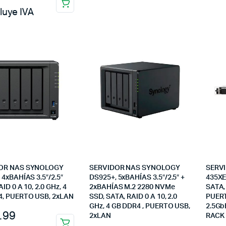
luye IVA
OR NAS SYNOLOGY
SERVIDOR NAS SYNOLOGY
SERV
 4xBAHÍAS 3.5″/2.5″
DS925+, 5xBAHÍAS 3.5″/2.5″ +
435XE
ID 0 A 10, 2.0 GHz, 4
2xBAHÍAS M.2 2280 NVMe
SATA,
4, PUERTO USB, 2xLAN
SSD, SATA, RAID 0 A 10, 2.0
PUERT
GHz, 4 GB DDR4 , PUERTO USB,
2.5Gb
.99
2xLAN
RACK