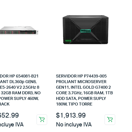
DOR HP 654081-B21
SERVIDOR HP P74439-005
ANT DL360p GEN8,
PROLIANT MICROSERVER
E5-2640 V2 2.5GHz 8
GEN11, INTEL GOLD G7400 2
 32GB RAM DDR3, NO
CORE 3.7GHz, 16GB RAM, 1TB
POWER SUPLY 460W,
HDD SATA, POWER SUPLY
RACK
180W, TIPO TORRE
652.99
$
1,913.99
ncluye IVA
No incluye IVA