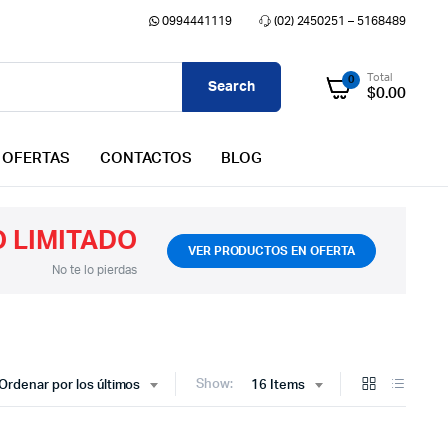
0994441119
(02) 2450251 – 5168489
Total
0
Search
$
0.00
OFERTAS
CONTACTOS
BLOG
 LIMITADO
VER PRODUCTOS EN OFERTA
No te lo pierdas
Show:
Ordenar por los últimos
16 Items