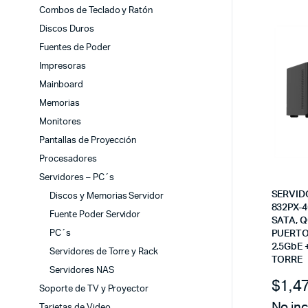
Combos de Teclado y Ratón
Discos Duros
Fuentes de Poder
Impresoras
Mainboard
Memorias
Monitores
Pantallas de Proyección
Procesadores
Servidores – PC´s
SERVID
Discos y Memorias Servidor
832PX-
Fuente Poder Servidor
SATA, Q
PC´s
PUERTOS
2.5GbE 
Servidores de Torre y Rack
TORRE
Servidores NAS
$
1,4
Soporte de TV y Proyector
No inc
Tarjetas de Video