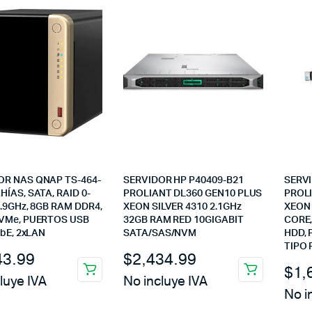
OR NAS QNAP TS-464-
SERVIDOR HP P40409-B21
SERVI
HÍAS, SATA, RAID 0-
PROLIANT DL360 GEN10 PLUS
PROLI
2.9GHz, 8GB RAM DDR4,
XEON SILVER 4310 2.1GHz
XEON 
NVMe, PUERTOS USB
32GB RAM RED 10GIGABIT
CORE,
GbE, 2xLAN
SATA/SAS/NVM
HDD, 
TIPO 
43.99
$
2,434.99
$
1,
luye IVA
No incluye IVA
No i