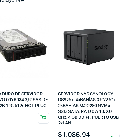
O DURO DE SERVIDOR
SERVIDOR NAS SYNOLOGY
O 00YK034 3,5″ SAS DE
DS925+, 4xBAHÍAS 3.5″/2.5″ +
,2K 12G 512e HOT PLUG
2xBAHÍAS M.2 2280 NVMe
SSD, SATA, RAID 0 A 10, 2.0
GHz, 4 GB DDR4 , PUERTO USB,
2xLAN
$
1,086.94