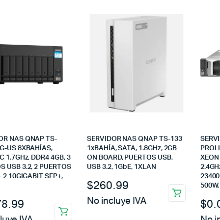
OR NAS QNAP TS-
SERVIDOR NAS QNAP TS-133
SERVI
4G-US 8XBAHÍAS,
1xBAHÍA, SATA, 1.8GHz, 2GB
PROLI
C 1.7GHz, DDR4 4GB, 3
ON BOARD, PUERTOS USB,
XEON 
 USB 3.2, 2 PUERTOS
USB 3.2, 1GbE, 1XLAN
2.4GH
+ 2 10GIGABIT SFP+,
2340
$
260.99
500W,
No incluye IVA
78.99
$
0.
luye IVA
No i