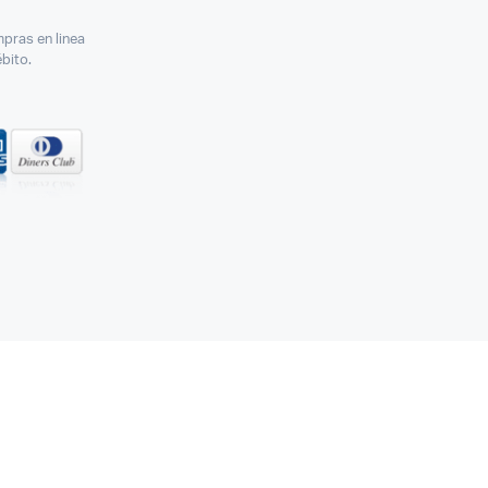
pras en linea
ébito.