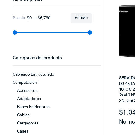
Precio:
$0
—
$6,790
FILTRAR
Precio
Precio
mínimo
máximo
Categorías del producto
Cableado Estructurado
SERVID
Computación
8G 4xBA
10, QC 
Accesorios
2xM.2 
Adaptadores
3.2, 2.5
Bases Enfriadoras
$
1,0
Cables
No inc
Cargadores
Cases