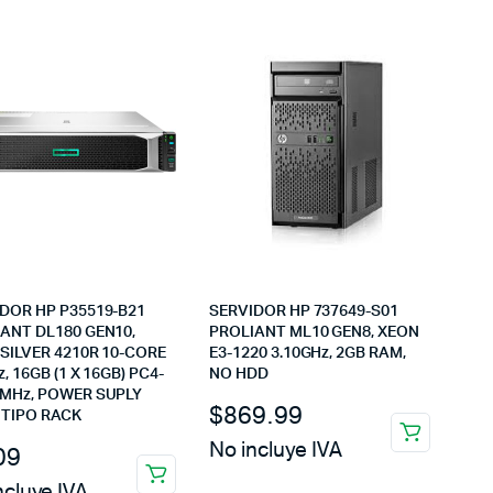
DOR HP P35519-B21
SERVIDOR HP 737649-S01
ANT DL180 GEN10,
PROLIANT ML10 GEN8, XEON
SILVER 4210R 10-CORE
E3-1220 3.10GHz, 2GB RAM,
z, 16GB (1 X 16GB) PC4-
NO HDD
0MHz, POWER SUPLY
$
869.99
 TIPO RACK
No incluye IVA
09
ncluye IVA