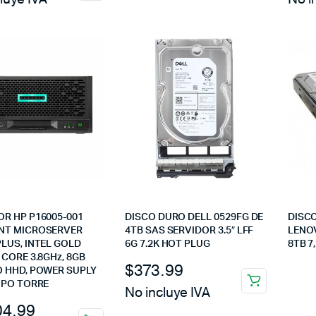
OR HP P16005-001
DISCO DURO DELL 0529FG DE
DISC
NT MICROSERVER
4TB SAS SERVIDOR 3.5″ LFF
LENOV
PLUS, INTEL GOLD
6G 7.2K HOT PLUG
8TB 7
 CORE 3.8GHz, 8GB
$
373.99
O HHD, POWER SUPLY
TIPO TORRE
No incluye IVA
04.99