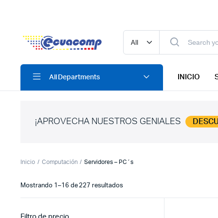
INICIO
All Departments
¡APROVECHA NUESTROS GENIALES
DESC
Inicio
Computación
Servidores – PC´s
Ordenado
Mostrando 1–16 de 227 resultados
por
los
últimos
Filtro de precio