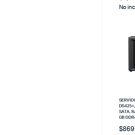
No inc
SERVID
DS425+,
SATA, RA
GB DDR
$
869