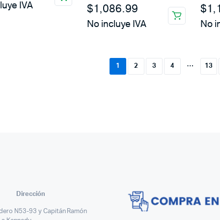
luye IVA
$
1,086.99
$
1,
No incluye IVA
No i
…
1
2
3
4
13
Dirección
dero N53-93 y Capitán Ramón