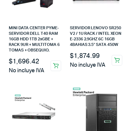
MINI DATA CENTER PYME-
SERVIDOR LENOVO SR250
SERVIDOR DELL T40 RAM
V2 / 1U RACK / INTEL XEON
16GB HDD 1TB 2xGBE +
E-2336 2.9GHZ 6C 16GB
RACK 9UR + MULTITOMA 6
4BAHIAS 3.5″ SATA 450W
TOMAS + OBSEQUIO.
$
1,874.99
$
1,696.42
No incluye IVA
No incluye IVA