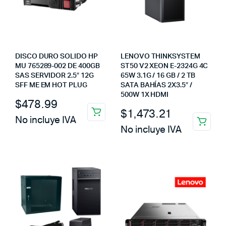
DISCO DURO SOLIDO HP
LENOVO THINKSYSTEM
MU 765289-002 DE 400GB
ST50 V2 XEON E-2324G 4C
SAS SERVIDOR 2.5″ 12G
65W 3.1G / 16 GB / 2 TB
SFF ME EM HOT PLUG
SATA BAHÍAS 2X3.5″ /
500W 1X HDMI
$
478.99
$
1,473.21
No incluye IVA
No incluye IVA