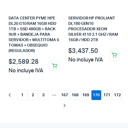
DATA CENTER PYME HPE
SERVIDOR HP PROLIANT
DL20 G10 RAM 16GB HDD
DL180 GEN10
1TB + SSD 480GB + RACK
PROCESADOR XEON
9UR + BANDEJA PARA
SILVER 4110 2.1 GHZ / RAM
SERVIDOR + MULTITOMA 6
16GB / HDD 2TB
TOMAS + OBSEQUIO
$
3,437.50
(REGULADOR)
No incluye IVA
$
2,589.28
No incluye IVA
…
1
2
3
167
168
169
170
171
172