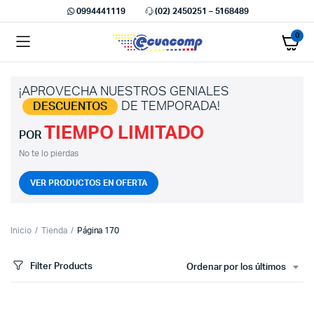
0994441119
(02) 2450251 – 5168489
0
¡APROVECHA NUESTROS GENIALES
DE TEMPORADA!
DESCUENTOS
TIEMPO LIMITADO
cio
cio
POR
imo
ximo
No te lo pierdas
VER PRODUCTOS EN OFERTA
Inicio
Tienda
Página 170
Filter Products
Ordenar por los últimos