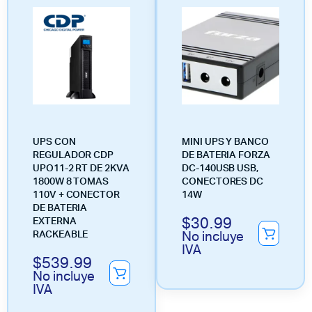
UPS CON
MINI UPS Y BANCO
REGULADOR CDP
DE BATERIA FORZA
UPO11-2 RT DE 2KVA
DC-140USB USB,
1800W 8 TOMAS
CONECTORES DC
110V + CONECTOR
14W
DE BATERIA
$
30.99
EXTERNA
No incluye
RACKEABLE
IVA
$
539.99
No incluye
IVA