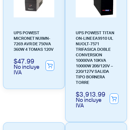
UPS POWEST
UPS POWEST TITAN
MICRONET NUIMN-
ON-LINE EA9910 UL
7269 AVR DE 750VA
NUOLT-7571
360W 4 TOMAS 120V
TRIFASICA DOBLE
CONVERSION
$
47.99
10000VA 10KVA
No incluye
10000W 208/120V –
IVA
220/127V SALIDA
TIPO BORNERA
TORRE
$
3,913.99
No incluye
IVA