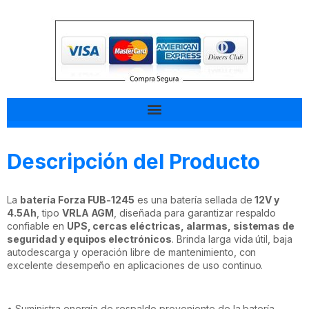
Tal vez esto también te interesa
Descripción del Producto
La
batería Forza FUB-1245
es una batería sellada de
12V y
4.5Ah
, tipo
VRLA AGM
, diseñada para garantizar respaldo
confiable en
UPS, cercas eléctricas, alarmas, sistemas de
seguridad y equipos electrónicos
. Brinda larga vida útil, baja
autodescarga y operación libre de mantenimiento, con
excelente desempeño en aplicaciones de uso continuo.
• Suministra energía de respaldo proveniente de la batería