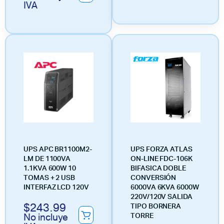
IVA
UPS APC BR1100M2-
UPS FORZA ATLAS
LM DE 1100VA
ON-LINE FDC-106K
1.1KVA 600W 10
BIFASICA DOBLE
TOMAS + 2 USB
CONVERSIÓN
INTERFAZ LCD 120V
6000VA 6KVA 6000W
220V/120V SALIDA
$
243.99
TIPO BORNERA
No incluye
TORRE