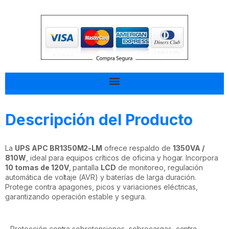
Tal vez esto también te interesa
Descripción del Producto
La
UPS APC BR1350M2-LM
ofrece respaldo de
1350VA /
810W
, ideal para equipos críticos de oficina y hogar. Incorpora
10 tomas de 120V
, pantalla
LCD
de monitoreo, regulación
automática de voltaje (AVR) y baterías de larga duración.
Protege contra apagones, picos y variaciones eléctricas,
garantizando operación estable y segura.
- Protección contra sobretensiones, sobrecargas, contra