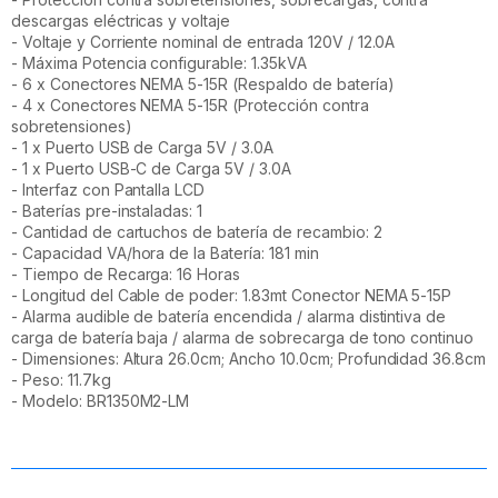
descargas eléctricas y voltaje
- Voltaje y Corriente nominal de entrada 120V / 12.0A
- Máxima Potencia configurable: 1.35kVA
- 6 x Conectores NEMA 5-15R (Respaldo de batería)
- 4 x Conectores NEMA 5-15R (Protección contra
sobretensiones)
- 1 x Puerto USB de Carga 5V / 3.0A
- 1 x Puerto USB-C de Carga 5V / 3.0A
- Interfaz con Pantalla LCD
- Baterías pre-instaladas: 1
- Cantidad de cartuchos de batería de recambio: 2
- Capacidad VA/hora de la Batería: 181 min
- Tiempo de Recarga: 16 Horas
- Longitud del Cable de poder: 1.83mt Conector NEMA 5-15P
- Alarma audible de batería encendida / alarma distintiva de
carga de batería baja / alarma de sobrecarga de tono continuo
- Dimensiones: Altura 26.0cm; Ancho 10.0cm; Profundidad 36.8cm
- Peso: 11.7kg
- Modelo: BR1350M2-LM