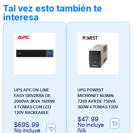
Tal vez esto también te
interesa
UPS APC ON-LINE
UPS POWEST
EASY SRV2KRA DE
MICRONET NUIMN-
2000VA 2KVA 1600W
7269 AVR DE 750VA
4 TOMAS CON LCD
360W 4 TOMAS 120V
120V RACKEABLE
$
47.99
$
695.99
No incluye
No incluye
IVA