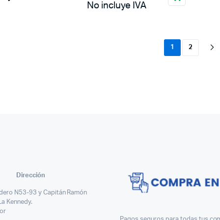
No incluye IVA
1
2
Dirección
dero N53-93 y Capitán Ramón
 La Kennedy.
or
Pagos seguros para todas tus com