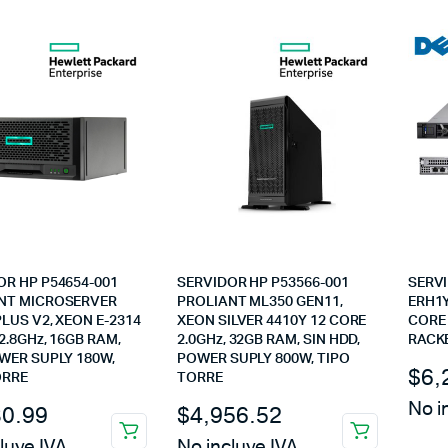
OR HP P54654-001
SERVIDOR HP P53566-001
SERVI
NT MICROSERVER
PROLIANT ML350 GEN11,
ERH1Y
LUS V2, XEON E-2314
XEON SILVER 4410Y 12 CORE
CORE 
2.8GHz, 16GB RAM,
2.0GHz, 32GB RAM, SIN HDD,
RACK
OWER SUPLY 180W,
POWER SUPLY 800W, TIPO
$
6,
ORRE
TORRE
No i
30.99
$
4,956.52
luye IVA
No incluye IVA