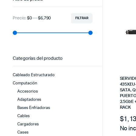
Precio:
$0
—
$6,790
FILTRAR
Precio
Precio
mínimo
máximo
Categorías del producto
Cableado Estructurado
SERVID
Computación
435XEU
SATA, Q
Accesorios
PUERTOS
Adaptadores
2.5GbE 
RACK
Bases Enfriadoras
Cables
$
1,1
Cargadores
No inc
Cases