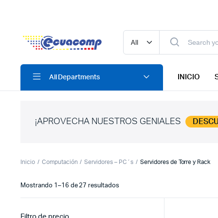
INICIO
All Departments
¡APROVECHA NUESTROS GENIALES
DESC
Inicio
Computación
Servidores – PC´s
Servidores de Torre y Rack
Ordenado
Mostrando 1–16 de 27 resultados
por
los
últimos
Filtro de precio