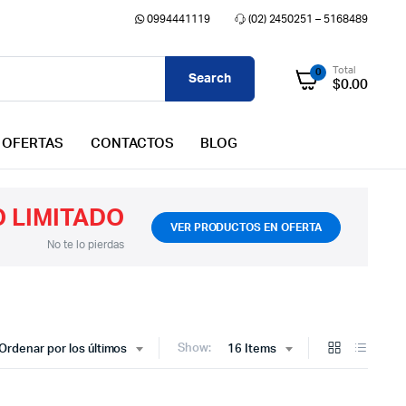
0994441119
(02) 2450251 – 5168489
Total
0
Search
$
0.00
OFERTAS
CONTACTOS
BLOG
 LIMITADO
VER PRODUCTOS EN OFERTA
No te lo pierdas
Show:
Ordenar por los últimos
16 Items