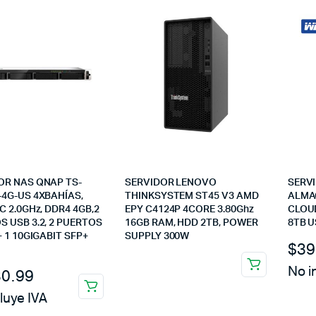
OR NAS QNAP TS-
SERVIDOR LENOVO
SERV
-4G-US 4XBAHÍAS,
THINKSYSTEM ST45 V3 AMD
ALMA
C 2.0GHz, DDR4 4GB,2
EPY C4124P 4CORE 3.80Ghz
CLOU
 USB 3.2, 2 PUERTOS
16GB RAM, HDD 2TB, POWER
8TB U
+ 1 10GIGABIT SFP+
SUPPLY 300W
$
39
No i
30.99
luye IVA