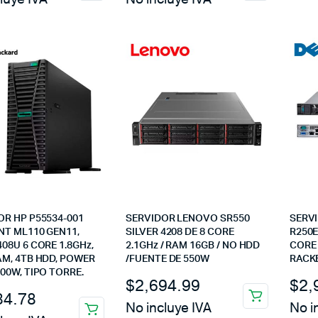
OR HP P55534-001
SERVIDOR LENOVO SR550
SERVI
NT ML110 GEN11,
SILVER 4208 DE 8 CORE
R250E
08U 6 CORE 1.8GHz,
2.1GHz / RAM 16GB / NO HDD
CORE
AM, 4TB HDD, POWER
/FUENTE DE 550W
RACK
00W, TIPO TORRE.
$
2,694.99
$
2,
34.78
No incluye IVA
No i