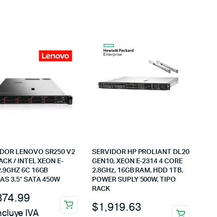
IDOR LENOVO SR250 V2
SERVIDOR HP PROLIANT DL20
RACK / INTEL XEON E-
GEN10, XEON E-2314 4 CORE
2.9GHZ 6C 16GB
2.8GHz, 16GB RAM, HDD 1TB,
AS 3.5″ SATA 450W
POWER SUPLY 500W, TIPO
RACK
874.99
$
1,919.63
ncluye IVA