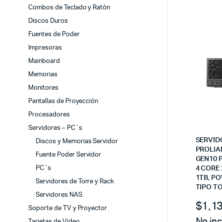
Combos de Teclado y Ratón
Discos Duros
Fuentes de Poder
Impresoras
Mainboard
Memorias
Monitores
Pantallas de Proyección
Procesadores
Servidores – PC´s
SERVID
Discos y Memorias Servidor
PROLIA
Fuente Poder Servidor
GEN10 P
PC´s
4 CORE 
1TB, P
Servidores de Torre y Rack
TIPO T
Servidores NAS
$
1,1
Soporte de TV y Proyector
No inc
Tarjetas de Video