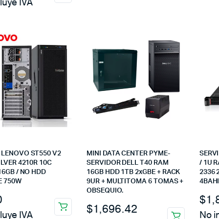
luye IVA
 LENOVO ST550 V2
MINI DATA CENTER PYME-
SERV
ILVER 4210R 10C
SERVIDOR DELL T40 RAM
/ 1U 
16GB / NO HDD
16GB HDD 1TB 2xGBE + RACK
2336 
E 750W
9UR + MULTITOMA 6 TOMAS +
4BAHI
OBSEQUIO.
0
$
1,
$
1,696.42
luye IVA
No i