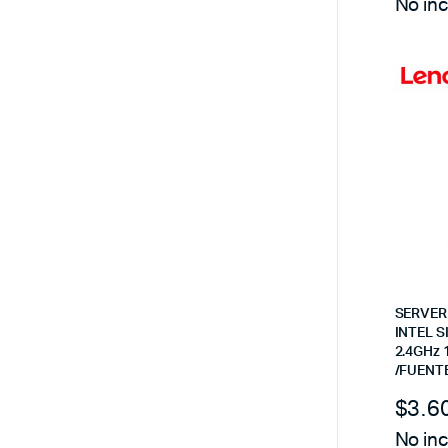
No inc
SERVER
INTEL S
2.4GHz 
/FUENT
$
3.6
No inc