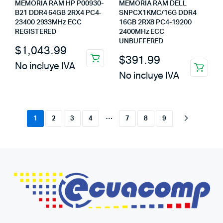
MEMORIA RAM HP P00930-
MEMORIA RAM DELL
B21 DDR4 64GB 2RX4 PC4-
SNPCX1KMC/16G DDR4
23400 2933MHz ECC
16GB 2RX8 PC4-19200
REGISTERED
2400MHz ECC
UNBUFFERED
$
1,043.99
$
391.99
No incluye IVA
No incluye IVA
…
1
2
3
4
7
8
9