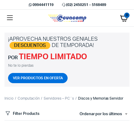
0994441119
(02) 2450251 – 5168489
0
¡APROVECHA NUESTROS GENIALES
DE TEMPORADA!
DESCUENTOS
TIEMPO LIMITADO
cio
cio
POR
imo
ximo
No te lo pierdas
VER PRODUCTOS EN OFERTA
Inicio
Computación
Servidores – PC´s
Discos y Memorias Servidor
Filter Products
Ordenar por los últimos