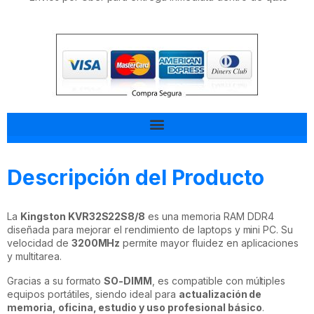
Tal vez esto también te interesa
Descripción del Producto
La
Kingston KVR32S22S8/8
es una memoria RAM DDR4
diseñada para mejorar el rendimiento de laptops y mini PC. Su
velocidad de
3200MHz
permite mayor fluidez en aplicaciones
y multitarea.
Gracias a su formato
SO-DIMM
, es compatible con múltiples
equipos portátiles, siendo ideal para
actualización de
memoria, oficina, estudio y uso profesional básico
.