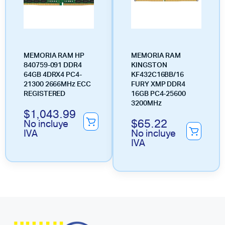
MEMORIA RAM HP
MEMORIA RAM
840759-091 DDR4
KINGSTON
64GB 4DRX4 PC4-
KF432C16BB/16
21300 2666MHz ECC
FURY XMP DDR4
REGISTERED
16GB PC4-25600
3200MHz
$
1,043.99
$
65.22
No incluye
IVA
No incluye
IVA