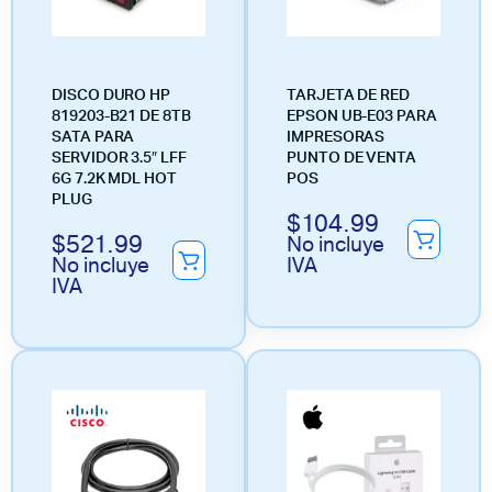
DISCO DURO HP
TARJETA DE RED
819203-B21 DE 8TB
EPSON UB-E03 PARA
SATA PARA
IMPRESORAS
SERVIDOR 3.5″ LFF
PUNTO DE VENTA
6G 7.2K MDL HOT
POS
PLUG
$
104.99
$
521.99
No incluye
No incluye
IVA
IVA