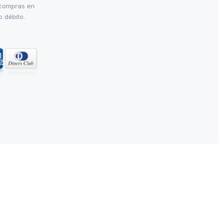
 compras en
o débito.