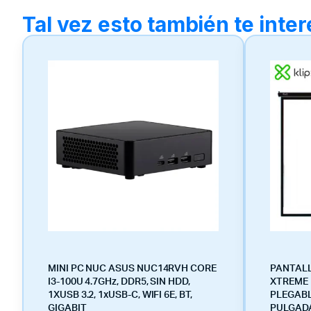
Tal vez esto también te inte
MINI PC NUC ASUS NUC14RVH CORE
PANTALL
I3-100U 4.7GHz, DDR5, SIN HDD,
XTREME 
1XUSB 3.2, 1xUSB-C, WIFI 6E, BT,
PLEGABLE
GIGABIT
PULGAD