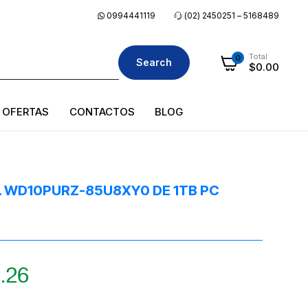
0994441119
(02) 2450251 – 5168489
Total
0
Search
$
0.00
OFERTAS
CONTACTOS
BLOG
. WD10PURZ-85U8XY0 DE 1TB PC
.26