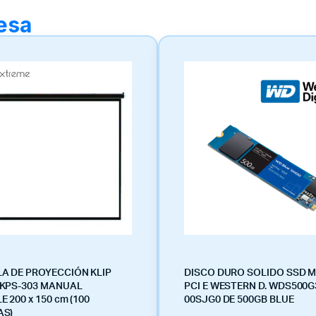
resa
A DE PROYECCIÓN KLIP
DISCO DURO SOLIDO SSD M
KPS-303 MANUAL
PCI E WESTERN D. WDS500G
 200 x 150 cm (100
00SJG0 DE 500GB BLUE
AS)