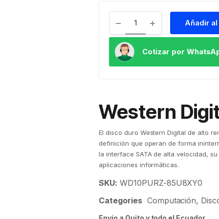
Añadir al
Cotizar por WhatsA
Western Digit
El disco duro Western Digital de alto 
definición que operan de forma ininter
la interface SATA de alta velocidad, 
aplicaciones informáticas.
SKU:
WD10PURZ-85U8XY0
Categories
Computación
,
Disc
Envío a Quito y todo el Ecuador