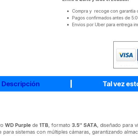
Compra y recoge con garantía d
Pagos confirmados antes de 5:0
Envios por Uber para entrega in
Descripción
Tal vez est
ro
WD Purple
de
1TB
, formato
3.5″ SATA
, diseñado para v
te para sistemas con múltiples cámaras, garantizando alma