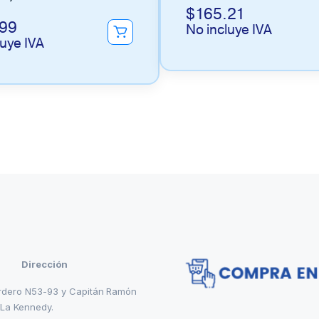
$
165.21
.99
No incluye IVA
luye IVA
Dirección
rdero N53-93 y Capitán Ramón
 La Kennedy.