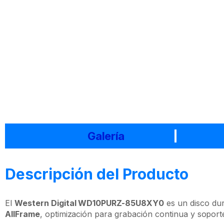
Galería
Descripción del Producto
El
Western Digital WD10PURZ-85U8XY0
es un disco du
AllFrame
, optimización para grabación continua y sopor