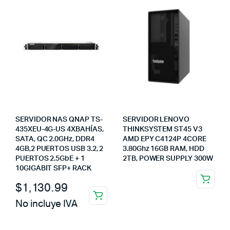
SERVIDOR NAS QNAP TS-
SERVIDOR LENOVO
435XEU-4G-US 4XBAHÍAS,
THINKSYSTEM ST45 V3
SATA, QC 2.0GHz, DDR4
AMD EPY C4124P 4CORE
4GB,2 PUERTOS USB 3.2, 2
3.80Ghz 16GB RAM, HDD
PUERTOS 2.5GbE + 1
2TB, POWER SUPPLY 300W
10GIGABIT SFP+ RACK
$
1,130.99
No incluye IVA