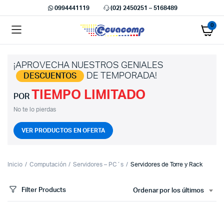
0994441119
(02) 2450251 – 5168489
0
¡APROVECHA NUESTROS GENIALES
DE TEMPORADA!
DESCUENTOS
TIEMPO LIMITADO
cio
cio
POR
imo
ximo
No te lo pierdas
VER PRODUCTOS EN OFERTA
Inicio
Computación
Servidores – PC´s
Servidores de Torre y Rack
Filter Products
Ordenar por los últimos