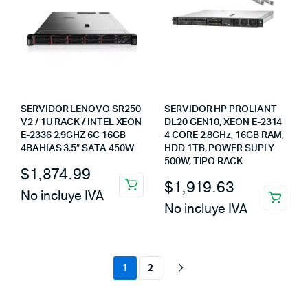
SERVIDOR LENOVO SR250
SERVIDOR HP PROLIANT
V2 / 1U RACK / INTEL XEON
DL20 GEN10, XEON E-2314
E-2336 2.9GHZ 6C 16GB
4 CORE 2.8GHz, 16GB RAM,
4BAHIAS 3.5″ SATA 450W
HDD 1TB, POWER SUPLY
500W, TIPO RACK
$
1,874.99
$
1,919.63
No incluye IVA
No incluye IVA
1
2