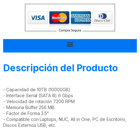
Tal vez esto también te interesa
Descripción del Producto
- Capacidad de 10TB (10000GB)
- Interface Serial (SATA III) 6 Gbps
- Velocidad de rotación 7200 RPM
- Memoria Buffer 256 MB
- Factor de Forma 3.5"
- Compatible con Laptops, NUC, All in One, PC de Escritorio,
Discos Externos USB, etc.