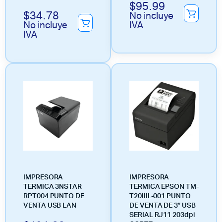
$
95.99
$
34.78
No incluye
No incluye
IVA
IVA
IMPRESORA
IMPRESORA
TERMICA 3NSTAR
TERMICA EPSON TM-
RPT004 PUNTO DE
T20IIIL-001 PUNTO
VENTA USB LAN
DE VENTA DE 3″ USB
SERIAL RJ11 203dpi