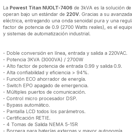
La
Powest Titan NUOLT-7406
de 3kVA es la solución de 
operan bajo un estándar de
220V
. Gracias a su avanzad
eléctrica, entregando una onda senoidal pura y una regul
factor de potencia de 0.9 (2700 Watts reales), es el equi
y sistemas de automatización industrial.
- Doble conversión en línea, entrada y salida a 220VAC.
- Potencia 3KVA (3000VA) / 2700W
- Alto factor de potencia de entrada 0.99 y salida 0.9.
- Alta confiabilidad y eficiencia > 94%.
- Función ECO ahorrador de energía.
- Switch EPO apagado de emergencia.
- Múltiples puertos de comunicación.
- Control micro procesador DSP.
- Bypass automático.
- Pantalla LCD todos los parámetros.
- Certificación RETIE.
- 4 Tomas de Salida NEMA 5-15R
- Bornera para baterías externas y mayor autonomía