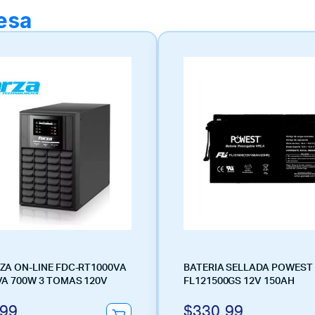
resa
ZA ON-LINE FDC-RT1000VA
BATERIA SELLADA POWEST
VA 700W 3 TOMAS 120V
FL121500GS 12V 150AH
.99
$
330.99