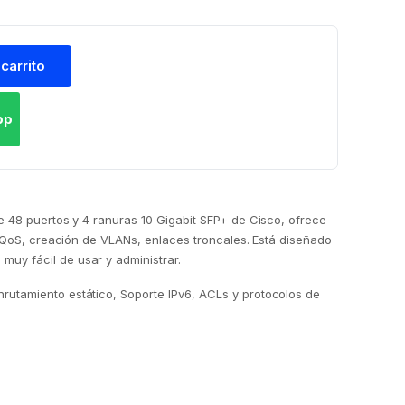
 carrito
pp
e 48 puertos y 4 ranuras 10 Gigabit SFP+ de Cisco, ofrece
d, QoS, creación de VLANs, enlaces troncales. Está diseñado
uy fácil de usar y administrar.
utamiento estático, Soporte IPv6, ACLs y protocolos de