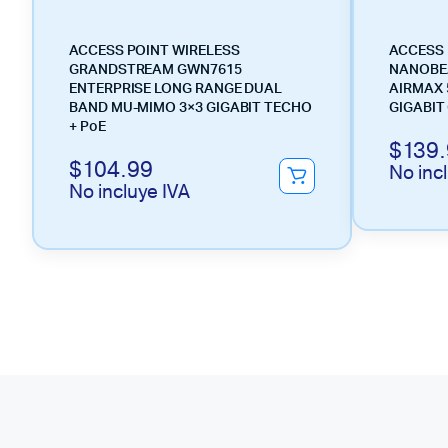
ACCESS POINT WIRELESS
ACCESS 
GRANDSTREAM GWN7615
NANOBE
ENTERPRISE LONG RANGE DUAL
AIRMAX 
BAND MU-MIMO 3×3 GIGABIT TECHO
GIGABI
+ PoE
$
139
$
104.99
No inc
No incluye IVA