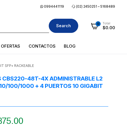
0994441119
(02) 2450251 – 5168489
Total
0
Search
$
0.00
OFERTAS
CONTACTOS
BLOG
BIT SFP+ RACKEABLE
S CBS220-48T-4X ADMINISTRABLE L2
10/100/1000 + 4 PUERTOS 10 GIGABIT
875.00