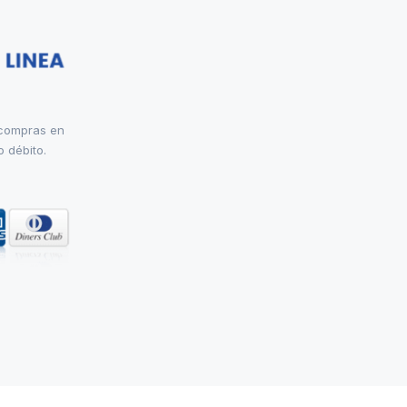
 compras en
o débito.