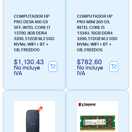
COMPUTADOR HP
COMPUTADOR HP
PRO DESK 400 G9
PRO MINI 260 G9,
SFF, INTEL CORE I7
INTEL CORE I5
13700, 8GB DDR4
1334U, 16GB DDR4
3200, 512GB M.2 SSD
3200, 512GB M.2 SSD
NVMe, WIFI + BT +
NVMe, WIFI + BT +
GB, FREEDOS
GB, FREEDOS
$
1,130.43
$
782.60
No incluye
No incluye
IVA
IVA