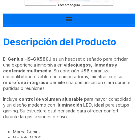
Tal vez esto también te interesa
Descripción del Producto
El
Genius HS-GX580U
es un headset diseñado para brindar
una experiencia inmersiva en
videojuegos, llamadas y
contenido multimedia
. Su conexión
USB
garantiza
compatibilidad estable con computadoras, mientras que su
micrófono integrado
permite una comunicación clara durante
partidas o reuniones.
Incluye
control de volumen ajustable
para mayor comodidad
y un diseño moderno con
iluminación LED
, ideal para setups
gaming. Su estructura está pensada para ofrecer confort
durante largas sesiones de uso.
Marca Genius
Modelo M200