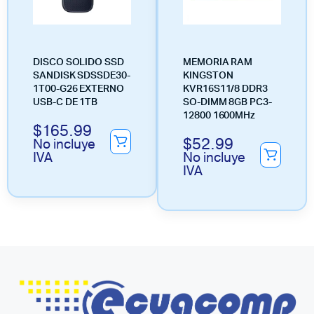
DISCO SOLIDO SSD
MEMORIA RAM
SANDISK SDSSDE30-
KINGSTON
1T00-G26 EXTERNO
KVR16S11/8 DDR3
USB-C DE 1TB
SO-DIMM 8GB PC3-
12800 1600MHz
$
165.99
$
52.99
No incluye
IVA
No incluye
IVA