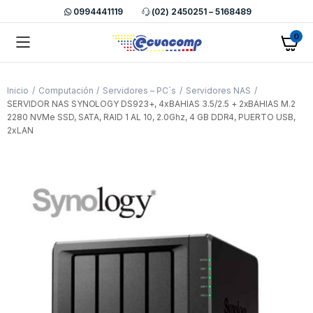
0994441119
(02) 2450251 – 5168489
0
Inicio
Computación
Servidores – PC´s
Servidores NAS
SERVIDOR NAS SYNOLOGY DS923+, 4xBAHIAS 3.5/2.5 + 2xBAHIAS M.2
2280 NVMe SSD, SATA, RAID 1 AL 10, 2.0Ghz, 4 GB DDR4, PUERTO USB,
2xLAN