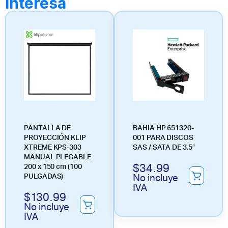
interesa
PANTALLA DE
BAHIA HP 651320-
PROYECCIÓN KLIP
001 PARA DISCOS
XTREME KPS-303
SAS / SATA DE 3.5″
MANUAL PLEGABLE
$
34.99
200 x 150 cm (100
No incluye
PULGADAS)
IVA
$
130.99
No incluye
IVA