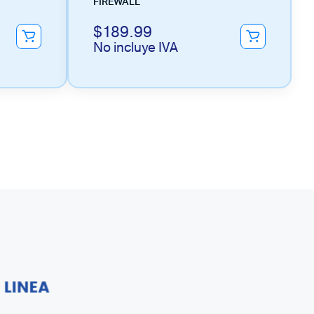
FIREWALL
$
189.99
No incluye IVA