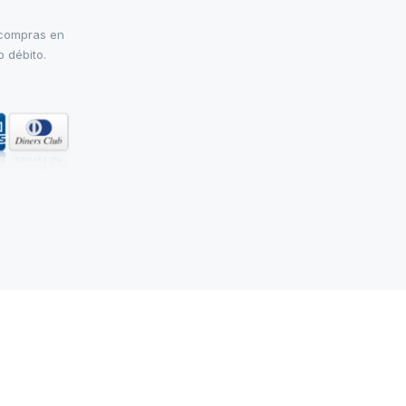
 compras en
o débito.