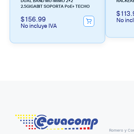
DUAL BAND MU-MIMO 2×2
RACKEA
2.5GIGABIT SOPORTA PoE+ TECHO
$
113.
$
156.99
No inc
No incluye IVA
Romero y Co