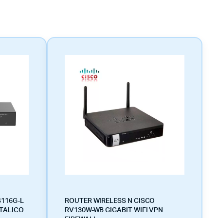
S116G-L
ROUTER WIRELESS N CISCO
ETALICO
RV130W-WB GIGABIT WIFI VPN