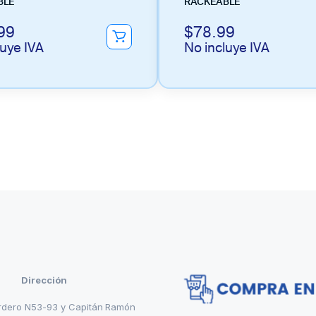
BLE
RACKEABLE
99
$
78.99
luye IVA
No incluye IVA
Dirección
rdero N53-93 y Capitán Ramón