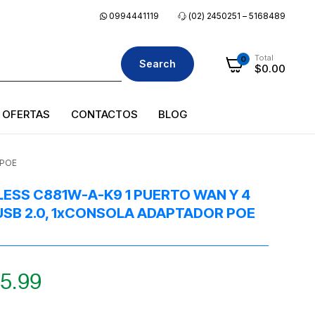
0994441119
(02) 2450251 – 5168489
Total
0
Search
$
0.00
OFERTAS
CONTACTOS
BLOG
 POE
LESS C881W-A-K9 1 PUERTO WAN Y 4
XUSB 2.0, 1xCONSOLA ADAPTADOR POE
5.99