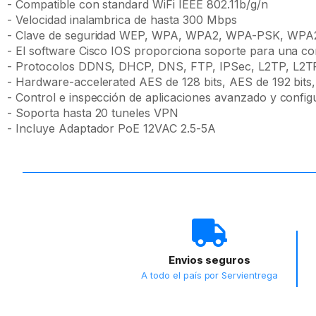
- Compatible con standard WiFi IEEE 802.11b/g/n
- Velocidad inalambrica de hasta 300 Mbps
- Clave de seguridad WEP, WPA, WPA2, WPA-PSK, WP
- El software Cisco IOS proporciona soporte para una co
- Protocolos DDNS, DHCP, DNS, FTP, IPSec, L2TP, L2
- Hardware-accelerated AES de 128 bits, AES de 192 bit
- Control e inspección de aplicaciones avanzado y configu
- Soporta hasta 20 tuneles VPN
- Incluye Adaptador PoE 12VAC 2.5-5A
Envios seguros
A todo el país por Servientrega