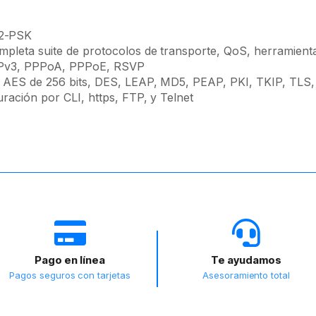
A2-PSK
mpleta suite de protocolos de transporte, QoS, herramient
TPv3, PPPoA, PPPoE, RSVP
s, AES de 256 bits, DES, LEAP, MD5, PEAP, PKI, TKIP, TLS,
ración por CLI, https, FTP, y Telnet
Pago en línea
Te ayudamos
Pagos seguros con tarjetas
Asesoramiento total