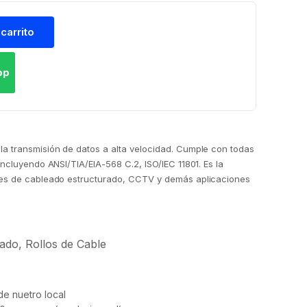
 carrito
pp
la transmisión de datos a alta velocidad. Cumple con todas
incluyendo ANSI/TIA/EIA-568 C.2, ISO/IEC 11801. Es la
nes de cableado estructurado, CCTV y demás aplicaciones
rado
,
Rollos de Cable
e nuetro local