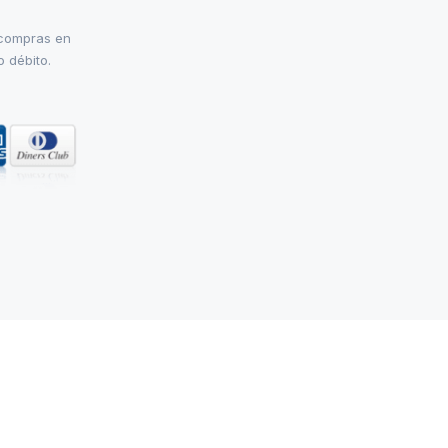
 compras en
o débito.