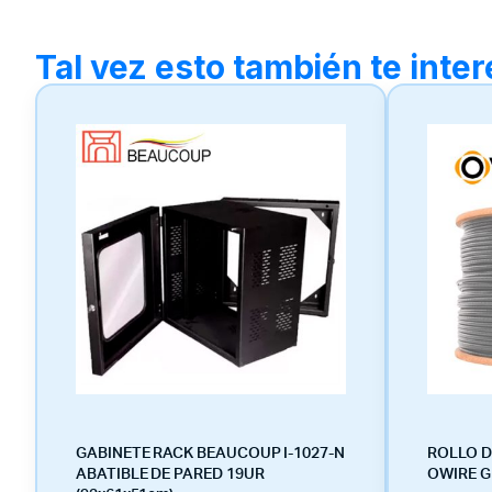
Tal vez esto también te inte
GABINETE RACK BEAUCOUP I-1027-N
ROLLO D
ABATIBLE DE PARED 19UR
OWIRE GR