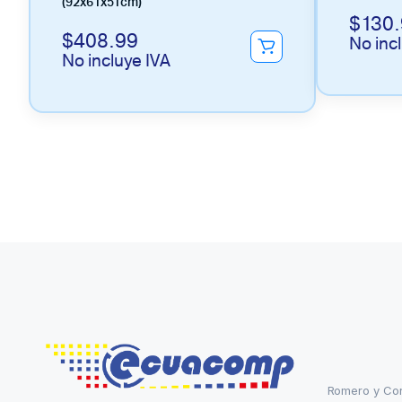
(92x61x51cm)
$
130
$
408.99
No inc
No incluye IVA
Romero y Co