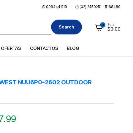
0994441119
(02) 2450251 – 5168489
Total
0
Search
$
0.00
OFERTAS
CONTACTOS
BLOG
POWEST NUU6P0-2602 OUTDOOR
7.99