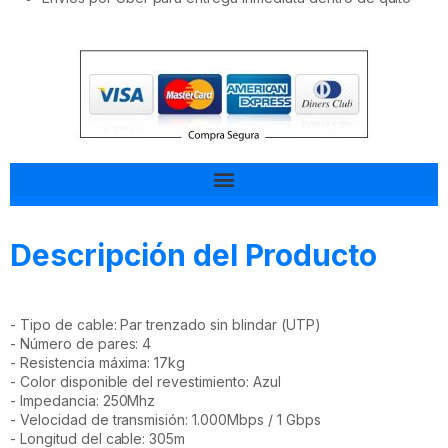
Tal vez esto también te interesa
Descripción del Producto
- Tipo de cable: Par trenzado sin blindar (UTP)
- Número de pares: 4
- Resistencia máxima: 17kg
- Color disponible del revestimiento: Azul
- Impedancia: 250Mhz
- Velocidad de transmisión: 1.000Mbps / 1 Gbps
- Longitud del cable: 305m