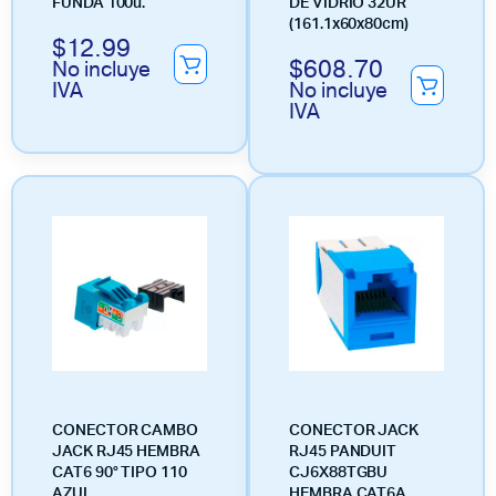
FUNDA 100u.
DE VIDRIO 32UR
(161.1x60x80cm)
$
12.99
$
608.70
No incluye
IVA
No incluye
IVA
CONECTOR CAMBO
CONECTOR JACK
JACK RJ45 HEMBRA
RJ45 PANDUIT
CAT6 90° TIPO 110
CJ6X88TGBU
AZUL
HEMBRA CAT6A