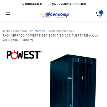
0994441119
(02) 2450251 – 5168489
0
Inicio
Cableado Estructurado
Metalmecánicos
RACK CERRADO POWEST NGBP-8040 PISO CON PUERTA DE MALLA
40UR (198x60x80cm)