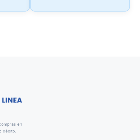
 compras en
o débito.