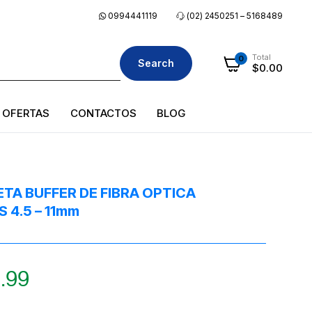
0994441119
(02) 2450251 – 5168489
Total
0
Search
$
0.00
OFERTAS
CONTACTOS
BLOG
TA BUFFER DE FIBRA OPTICA
 4.5 – 11mm
.99