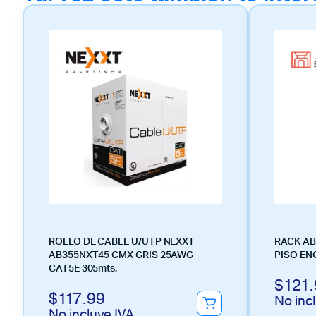
ROLLO DE CABLE U/UTP NEXXT
RACK AB
AB355NXT45 CMX GRIS 25AWG
PISO EN
CAT5E 305mts.
$
121.
$
117.99
No inc
No incluye IVA