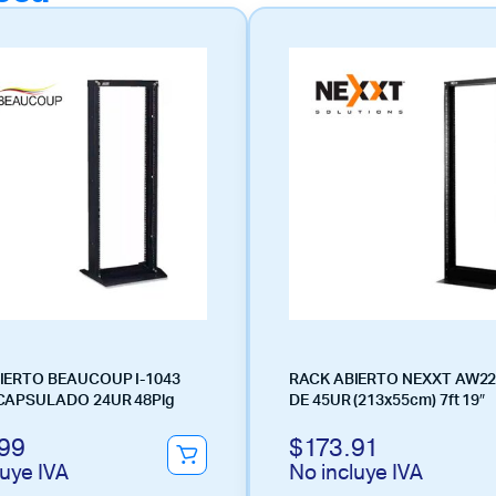
IERTO BEAUCOUP I-1043
RACK ABIERTO NEXXT AW2
CAPSULADO 24UR 48Plg
DE 45UR (213x55cm) 7ft 19″
99
$
173.91
luye IVA
No incluye IVA