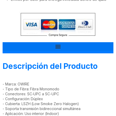
Tal vez esto también te interesa
Descripción del Producto
- Marca: OWIRE
- Tipo de Fibra: Fibra Monomodo
- Conectores: SC-UPC a SC-UPC
- Configuración: Dúplex
- Cubierta: LSZH (Low Smoke Zero Halogen)
- Soporta transmisión bidireccional simultánea
- Aplicación: Uso interior (Indoor)