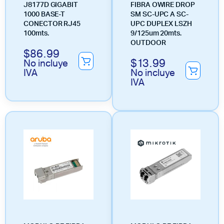
J8177D GIGABIT
FIBRA OWIRE DROP
1000 BASE-T
SM SC-UPC A SC-
CONECTOR RJ45
UPC DUPLEX LSZH
100mts.
9/125um 20mts.
OUTDOOR
$
86.99
$
13.99
No incluye
IVA
No incluye
IVA