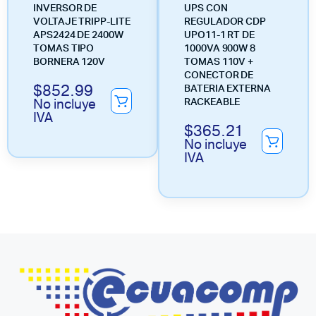
INVERSOR DE
UPS CON
VOLTAJE TRIPP-LITE
REGULADOR CDP
APS2424 DE 2400W
UPO11-1 RT DE
TOMAS TIPO
1000VA 900W 8
BORNERA 120V
TOMAS 110V +
CONECTOR DE
$
852.99
BATERIA EXTERNA
No incluye
RACKEABLE
IVA
$
365.21
No incluye
IVA