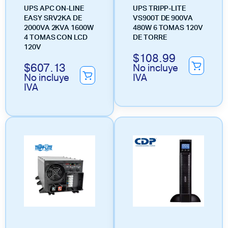
UPS APC ON-LINE
UPS TRIPP-LITE
EASY SRV2KA DE
VS900T DE 900VA
2000VA 2KVA 1600W
480W 6 TOMAS 120V
4 TOMAS CON LCD
DE TORRE
120V
$
108.99
$
607.13
No incluye
No incluye
IVA
IVA