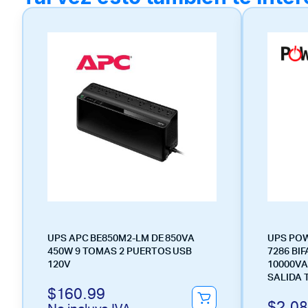
UPS APC BE850M2-LM DE 850VA
UPS POW
450W 9 TOMAS 2 PUERTOS USB
7286 BI
120V
10000VA
SALIDA 
$
160.99
$
2,08