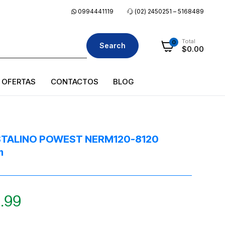
0994441119
(02) 2450251 – 5168489
Total
0
Search
$
0.00
OFERTAS
CONTACTOS
BLOG
TALINO POWEST NERM120-8120
m
.99