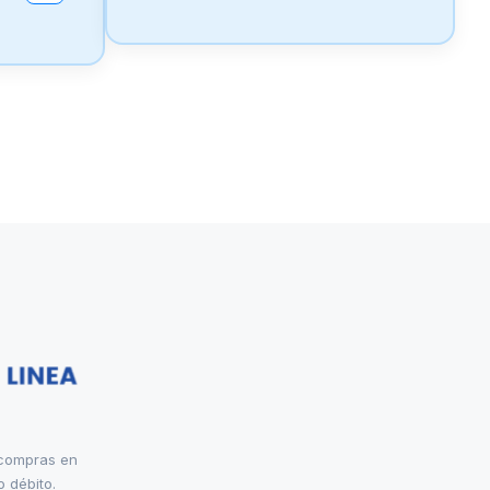
 compras en
o débito.