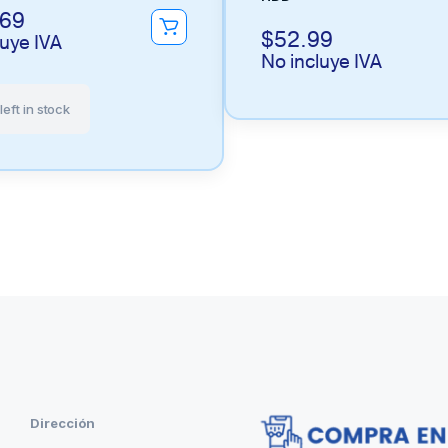
.69
$
52.99
luye IVA
No incluye IVA
left in stock
Dirección