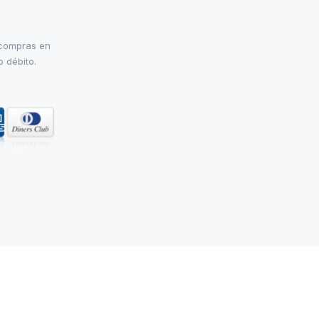
 compras en
o débito.