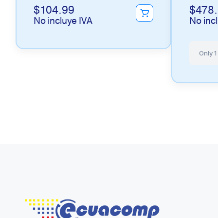
$
104.99
$
478
No incluye IVA
No inc
Only 1 