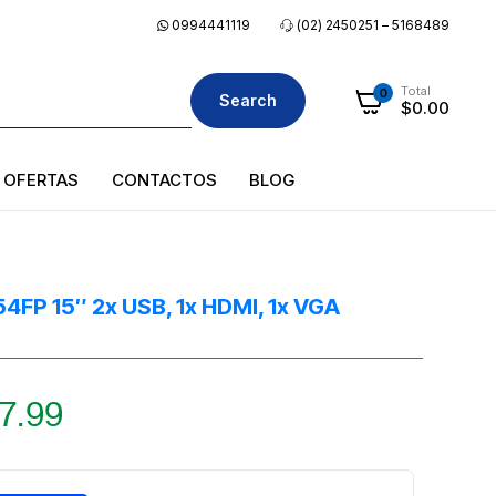
0994441119
(02) 2450251 – 5168489
Total
0
Search
$
0.00
OFERTAS
CONTACTOS
BLOG
FP 15″ 2x USB, 1x HDMI, 1x VGA
7.99