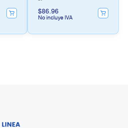
$
86.96
No incluye IVA