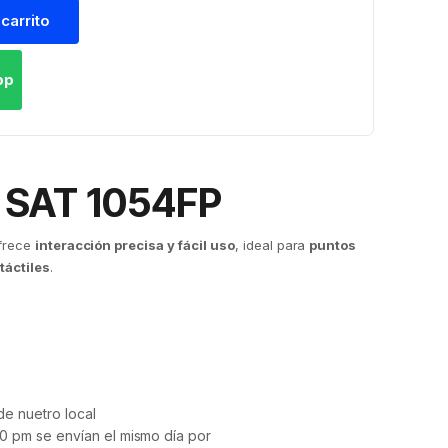
 carrito
pp
l SAT 1054FP
frece
interacción precisa y fácil uso
, ideal para
puntos
táctiles
.
e nuetro local
0 pm se envían el mismo día por