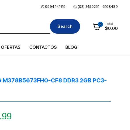
0994441119
(02) 2450251 – 5168489
Total
0
Search
$
0.00
OFERTAS
CONTACTOS
BLOG
 M378B5673FH0-CF8 DDR3 2GB PC3-
.99