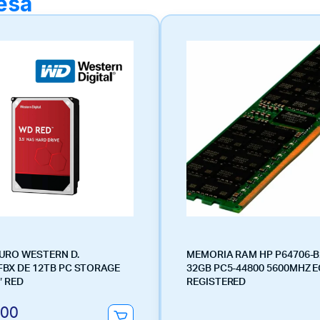
resa
URO WESTERN D.
MEMORIA RAM HP P64706-B
BX DE 12TB PC STORAGE
32GB PC5-44800 5600MHZ 
″ RED
REGISTERED
.00