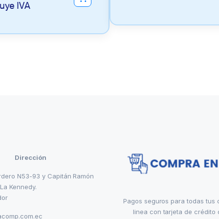
luye IVA
Dirección
rdero N53-93 y Capitán Ramón
 La Kennedy.
dor
Pagos seguros para todas tus
linea con tarjeta de crédito 
acomp.com.ec