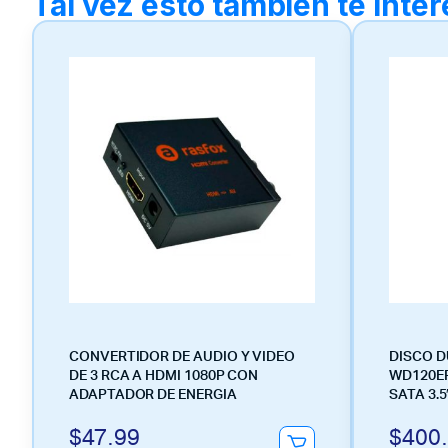
Tal vez esto también te inte
CONVERTIDOR DE AUDIO Y VIDEO
DISCO D
DE 3 RCA A HDMI 1080P CON
WD120EF
ADAPTADOR DE ENERGIA
SATA 3.5
$
47.99
$
400