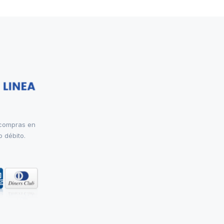
 compras en
o débito.