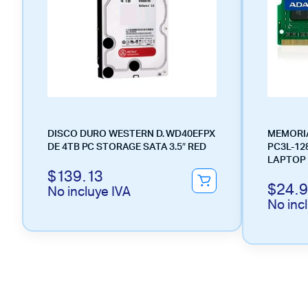
DISCO DURO WESTERN D. WD40EFPX
MEMORIA
DE 4TB PC STORAGE SATA 3.5″ RED
PC3L-12
LAPTOP
$
139.13
$
24.
No incluye IVA
No inc