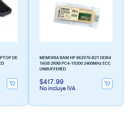
APTOP DE
MEMORIA RAM HP 862976-B21 DDR4
ED
16GB 2RX8 PC4-19200 2400MHz ECC
UNBUFFERED
$
417.99
No incluye IVA