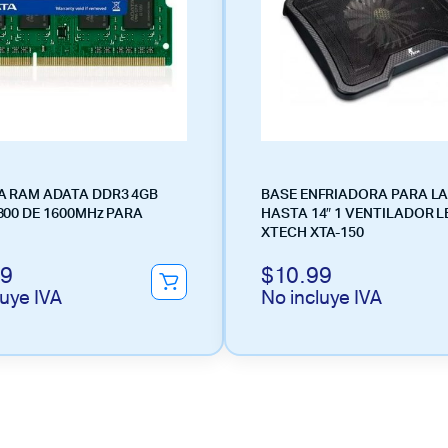
 RAM ADATA DDR3 4GB
BASE ENFRIADORA PARA L
800 DE 1600MHz PARA
HASTA 14″ 1 VENTILADOR L
XTECH XTA-150
99
$
10.99
luye IVA
No incluye IVA