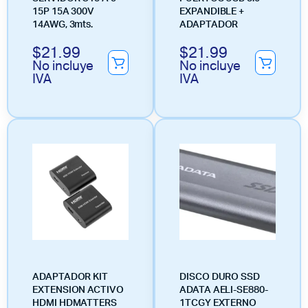
15P 15A 300V
EXPANDIBLE +
14AWG, 3mts.
ADAPTADOR
$
21.99
$
21.99
No incluye
No incluye
IVA
IVA
ADAPTADOR KIT
DISCO DURO SSD
EXTENSION ACTIVO
ADATA AELI-SE880-
HDMI HDMATTERS
1TCGY EXTERNO