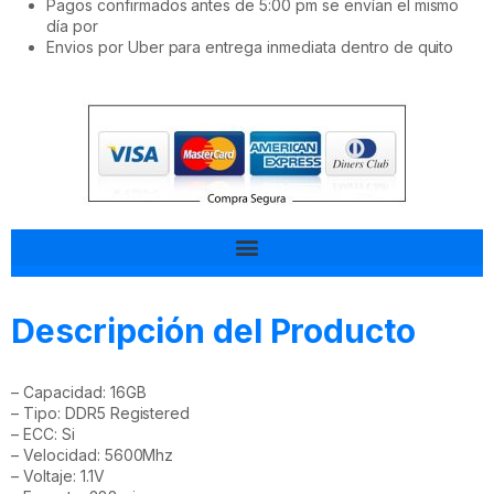
Pagos confirmados antes de 5:00 pm se envían el mismo
día por
Envios por Uber para entrega inmediata dentro de quito
Tal vez esto también te interesa
Descripción del Producto
– Capacidad: 16GB
– Tipo: DDR5 Registered
– ECC: Si
– Velocidad: 5600Mhz
– Voltaje: 1.1V