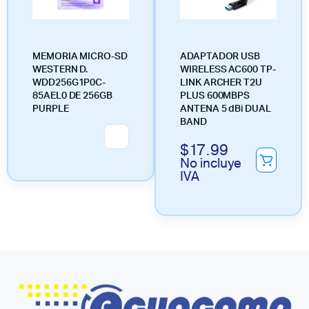
MEMORIA MICRO-SD
ADAPTADOR USB
WESTERN D.
WIRELESS AC600 TP-
WDD256G1P0C-
LINK ARCHER T2U
85AEL0 DE 256GB
PLUS 600MBPS
PURPLE
ANTENA 5 dBi DUAL
BAND
$
17.99
No incluye
IVA