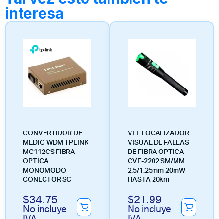
interesa
CONVERTIDOR DE
VFL LOCALIZADOR
MEDIO WDM TPLINK
VISUAL DE FALLAS
MC112CS FIBRA
DE FIBRA OPTICA
OPTICA
CVF-2202 SM/MM
MONOMODO
2.5/1.25mm 20mW
CONECTOR SC
HASTA 20km
$
34.75
$
21.99
No incluye
No incluye
IVA
IVA