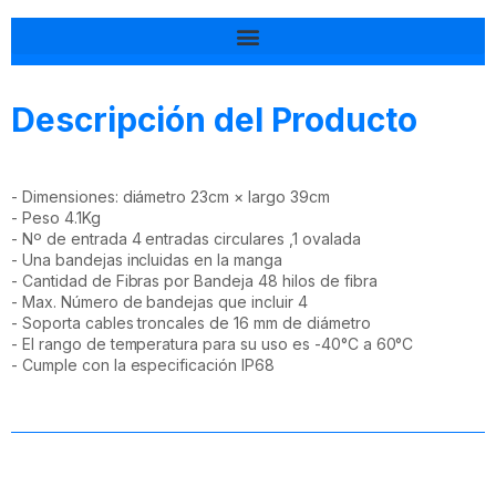
Tal vez esto también te interesa
Descripción del Producto
- Dimensiones: diámetro 23cm × largo 39cm
- Peso 4.1Kg
- Nº de entrada 4 entradas circulares ,1 ovalada
- Una bandejas incluidas en la manga
- Cantidad de Fibras por Bandeja 48 hilos de fibra
- Max. Número de bandejas que incluir 4
- Soporta cables troncales de 16 mm de diámetro
- El rango de temperatura para su uso es -40°C a 60°C
- Cumple con la especificación IP68