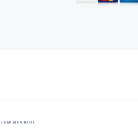
by
Daniela Villacís
.