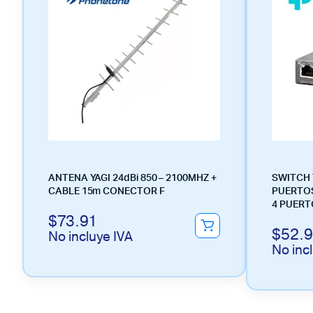
ANTENA YAGI 24dBi 850 – 2100MHZ +
SWITCH 
CABLE 15m CONECTOR F
PUERTOS
4 PUERT
$
73.91
$
52.
No incluye IVA
No inc