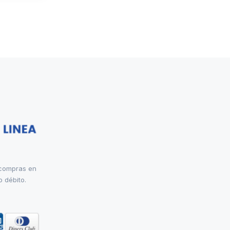
 compras en
o débito.