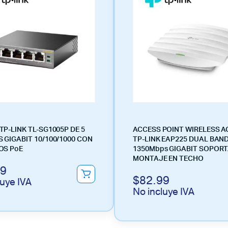
TP-LINK TL-SG1005P DE 5
ACCESS POINT WIRELESS A
 GIGABIT 10/100/1000 CON
TP-LINK EAP225 DUAL BAN
OS PoE
1350Mbps GIGABIT SOPORT
MONTAJE EN TECHO
99
$
82.99
luye IVA
No incluye IVA