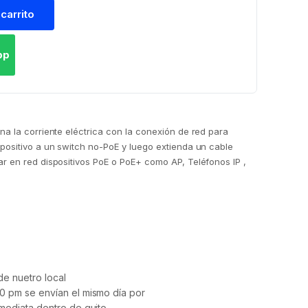
 carrito
pp
na la corriente eléctrica con la conexión de red para
positivo a un switch no-PoE y luego extienda un cable
r en red dispositivos PoE o PoE+ como AP, Teléfonos IP ,
e nuetro local
0 pm se envían el mismo día por
mediata dentro de quito