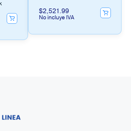
K
$
2,521.99
No incluye IVA