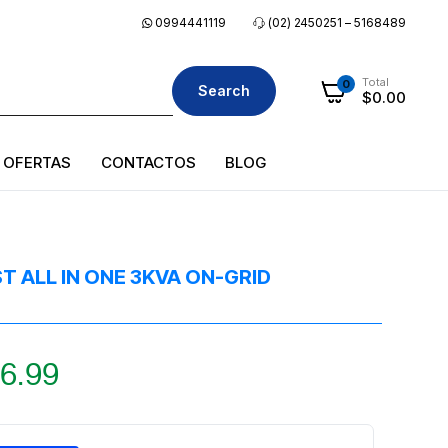
0994441119
(02) 2450251 – 5168489
Total
0
Search
$
0.00
OFERTAS
CONTACTOS
BLOG
 ALL IN ONE 3KVA ON-GRID
6.99