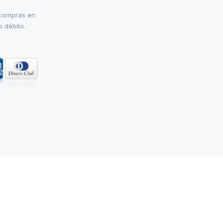
 compras en
o débito.