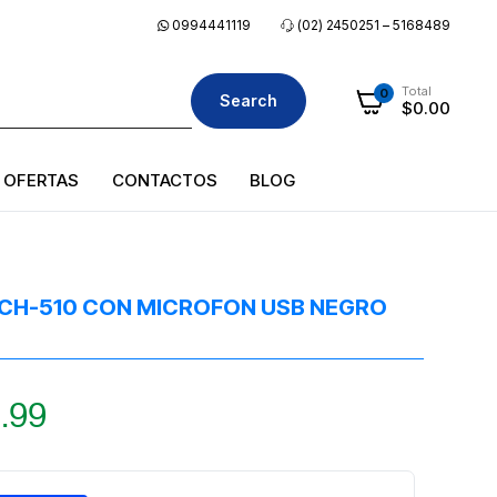
0994441119
(02) 2450251 – 5168489
Total
0
Search
$
0.00
OFERTAS
CONTACTOS
BLOG
KCH-510 CON MICROFON USB NEGRO
.99