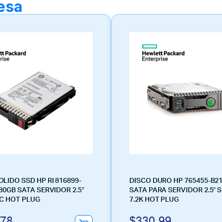
resa
OLIDO SSD HP RI 816899-
DISCO DURO HP 765455-B21
480GB SATA SERVIDOR 2.5″
SATA PARA SERVIDOR 2.5″ S
SC HOT PLUG
7.2K HOT PLUG
.78
$
330.99