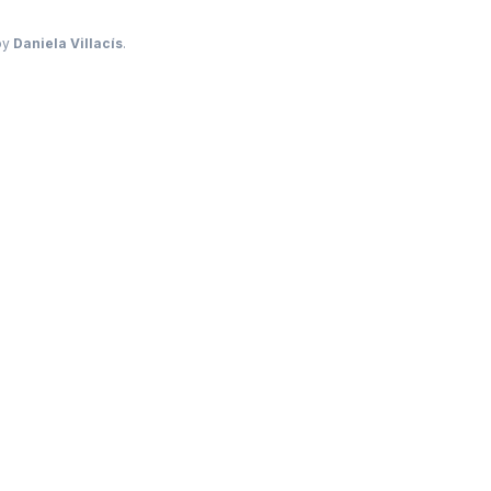
by
Daniela Villacís
.