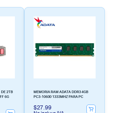
 DE 2TB
MEMORIA RAM ADATA DDR3 4GB
FF 6G
PC3-10600 1333MHZ PARA PC
$
27.99