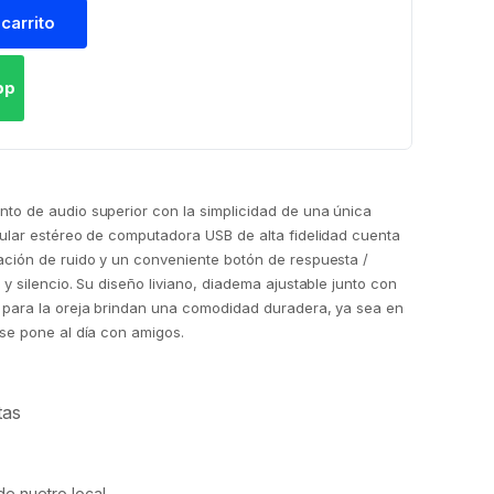
 carrito
pp
to de audio superior con la simplicidad de una única
cular estéreo de computadora USB de alta fidelidad cuenta
ación de ruido y un conveniente botón de respuesta /
y silencio. Su diseño liviano, diadema ajustable junto con
 para la oreja brindan una comodidad duradera, ya sea en
se pone al día con amigos.
tas
e nuetro local