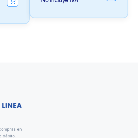
No incluye IVA
 compras en
o débito.