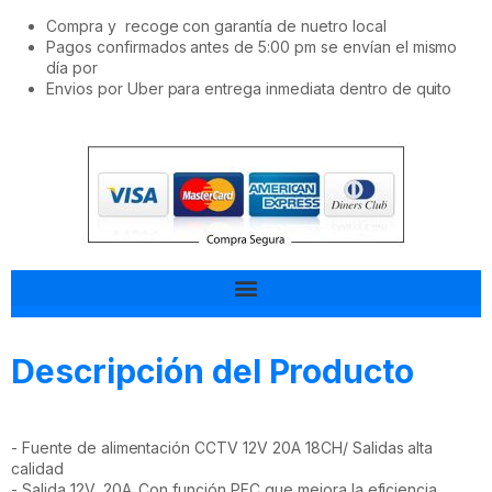
Compra y recoge con garantía de nuetro local
Pagos confirmados antes de 5:00 pm se envían el mismo
día por
Envios por Uber para entrega inmediata dentro de quito
Tal vez esto también te interesa
Descripción del Producto
- Fuente de alimentación CCTV 12V 20A 18CH/ Salidas alta
calidad
- Salida 12V, 20A. Con función PFC que mejora la eficiencia