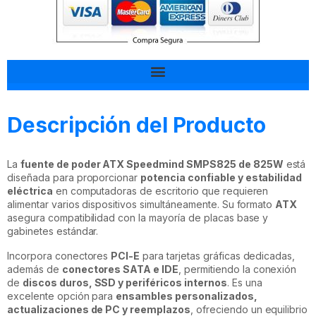
Tal vez esto también te interesa
Descripción del Producto
La
fuente de poder ATX Speedmind SMPS825 de 825W
está
diseñada para proporcionar
potencia confiable y estabilidad
eléctrica
en computadoras de escritorio que requieren
alimentar varios dispositivos simultáneamente. Su formato
ATX
asegura compatibilidad con la mayoría de placas base y
gabinetes estándar.
Incorpora conectores
PCI-E
para tarjetas gráficas dedicadas,
además de
conectores SATA e IDE
, permitiendo la conexión
de
discos duros, SSD y periféricos internos
. Es una
excelente opción para
ensambles personalizados,
actualizaciones de PC y reemplazos
, ofreciendo un equilibrio