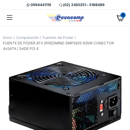
0994441119
(02) 2450251 – 5168489
0
Inicio
Computación
Fuentes de Poder
FUENTE DE PODER ATX SPEEDMIND SMPS825 825W CONECTOR
4xSATA / 2xIDE PCI-E