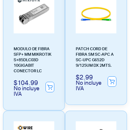
MODULO DE FIBRA
PATCH CORD DE
SFP+ MM MIKROTIK
FIBRA SM SC-APC A
S+85DLC03D
SC-UPC G652D
10GIGABIT
9/125UM DX 2MTS.
CONECTOR LC
$
2.99
$
104.99
No incluye
No incluye
IVA
IVA