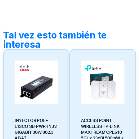
Tal vez esto también te
interesa
INYECTOR POE+
ACCESS POINT
CISCO SB-PWR-INJ2
WIRELESS TP-LINK
GIGABIT 30W 802.3
MAXTREAM CPE610
AF/AT
5GHz 23dBi 500mW +