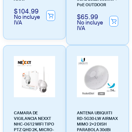
PoE OUTDOOR
$
104.99
$
65.99
No incluye
IVA
No incluye
IVA
CAMARA DE
ANTENA UBIQUITI
VIGILANCIA NEXXT
RD-5G30-LW AIRMAX
NHC-O612 WIFI TIPO
MIMO 2×2 DISH
PTZ QHD 2K, MICRO-
PARABOLA 30dBi