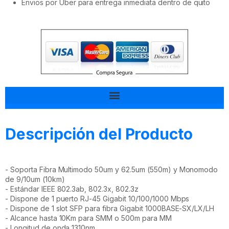
Envios por Uber para entrega inmediata dentro de quito
Tal vez esto también te interesa
Descripción del Producto
- Soporta Fibra Multimodo 50um y 62.5um (550m) y Monomodo
de 9/10um (10km)
- Estándar IEEE 802.3ab, 802.3x, 802.3z
- Dispone de 1 puerto RJ-45 Gigabit 10/100/1000 Mbps
- Dispone de 1 slot SFP para fibra Gigabit 1000BASE-SX/LX/LH
- Alcance hasta 10Km para SMM o 500m para MM
- Longitud de onda 1310nm