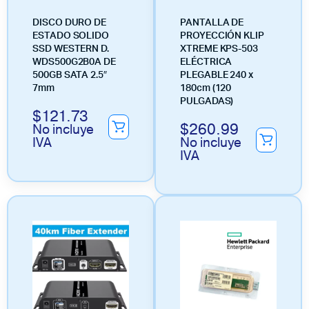
DISCO DURO DE
PANTALLA DE
ESTADO SOLIDO
PROYECCIÓN KLIP
SSD WESTERN D.
XTREME KPS-503
WDS500G2B0A DE
ELÉCTRICA
500GB SATA 2.5″
PLEGABLE 240 x
7mm
180cm (120
PULGADAS)
$
121.73
$
260.99
No incluye
IVA
No incluye
IVA