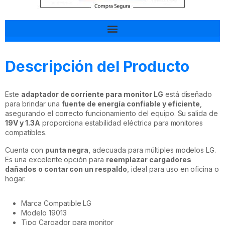
Tal vez esto también te interesa
Descripción del Producto
Este
adaptador de corriente para monitor LG
está diseñado
para brindar una
fuente de energía confiable y eficiente
,
asegurando el correcto funcionamiento del equipo. Su salida de
19V y 1.3A
proporciona estabilidad eléctrica para monitores
compatibles.
Cuenta con
punta negra
, adecuada para múltiples modelos LG.
Es una excelente opción para
reemplazar cargadores
dañados o contar con un respaldo
, ideal para uso en oficina o
hogar.
Marca Compatible LG
Modelo 19013
Tipo Cargador para monitor