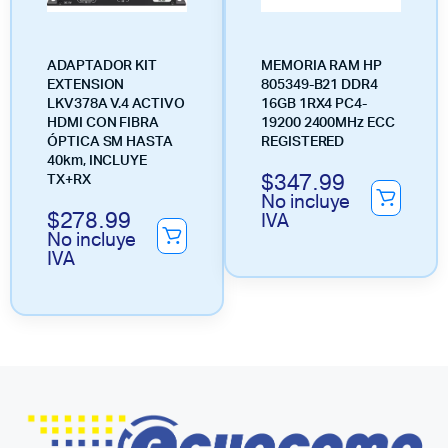
ADAPTADOR KIT
MEMORIA RAM HP
EXTENSION
805349-B21 DDR4
LKV378A V.4 ACTIVO
16GB 1RX4 PC4-
HDMI CON FIBRA
19200 2400MHz ECC
ÓPTICA SM HASTA
REGISTERED
40km, INCLUYE
$
347.99
TX+RX
No incluye
$
278.99
IVA
No incluye
IVA