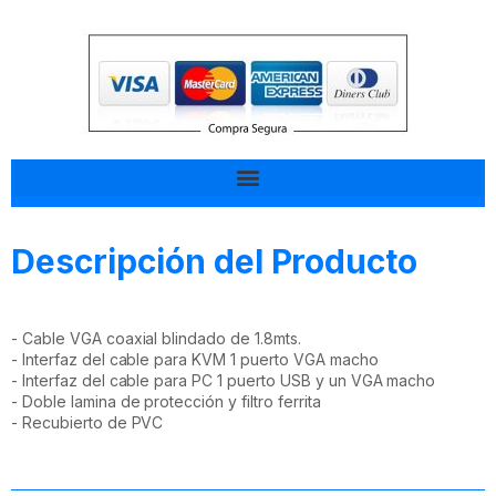
Tal vez esto también te interesa
Descripción del Producto
- Cable VGA coaxial blindado de 1.8mts.
- Interfaz del cable para KVM 1 puerto VGA macho
- Interfaz del cable para PC 1 puerto USB y un VGA macho
- Doble lamina de protección y filtro ferrita
- Recubierto de PVC