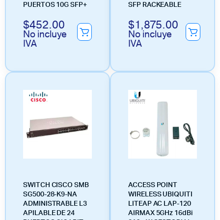
PUERTOS 10G SFP+
SFP RACKEABLE
$
452.00
$
1,875.00
No incluye
No incluye
IVA
IVA
SWITCH CISCO SMB
ACCESS POINT
SG500-28-K9-NA
WIRELESS UBIQUITI
ADMINISTRABLE L3
LITEAP AC LAP-120
APILABLE DE 24
AIRMAX 5GHz 16dBi