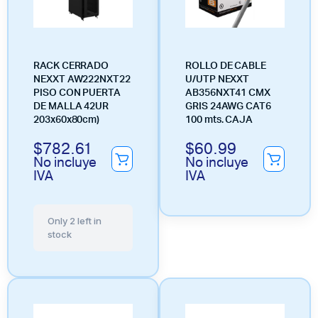
RACK CERRADO
ROLLO DE CABLE
NEXXT AW222NXT22
U/UTP NEXXT
PISO CON PUERTA
AB356NXT41 CMX
DE MALLA 42UR
GRIS 24AWG CAT6
203x60x80cm)
100 mts. CAJA
$
782.61
$
60.99
No incluye
No incluye
IVA
IVA
Only 2 left in
stock