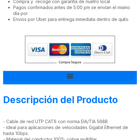
Compra y recoge con garantía de nuetro local
Pagos confirmados antes de 5:00 pm se envían el mismo
día por
Envios por Uber para entrega inmediata dentro de quito
Tal vez esto también te interesa
Descripción del Producto
- Cable de red UTP CAT6 con norma EIA/TIA 568B
- Ideal para aplicaciones de velocidades Gigabit Ethernet de
hasta 1Gbps.
- Material del conductor 100% cobre multifilar