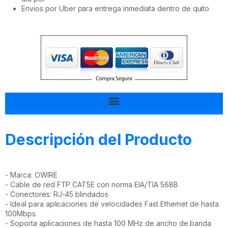
Envios por Uber para entrega inmediata dentro de quito
Tal vez esto también te interesa
Descripción del Producto
- Marca: OWIRE
- Cable de red FTP CAT5E con norma EIA/TIA 568B
- Conectores: RJ-45 blindados
- Ideal para aplicaciones de velocidades Fast Ethernet de hasta
100Mbps.
- Soporta aplicaciones de hasta 100 MHz de ancho de banda