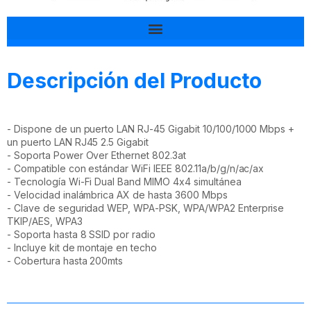
Tal vez esto también te interesa
Descripción del Producto
- Dispone de un puerto LAN RJ-45 Gigabit 10/100/1000 Mbps +
un puerto LAN RJ45 2.5 Gigabit
- Soporta Power Over Ethernet 802.3at
- Compatible con estándar WiFi IEEE 802.11a/b/g/n/ac/ax
- Tecnología Wi-Fi Dual Band MIMO 4x4 simultánea
- Velocidad inalámbrica AX de hasta 3600 Mbps
- Clave de seguridad WEP, WPA-PSK, WPA/WPA2 Enterprise
TKIP/AES, WPA3
- Soporta hasta 8 SSID por radio
- Incluye kit de montaje en techo
- Cobertura hasta 200mts