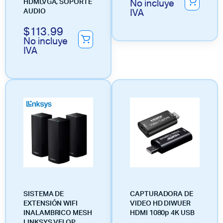
No incluye
HDMI,VGA, SOPORTE
IVA
AUDIO
$
113.99
No incluye
IVA
SISTEMA DE
CAPTURADORA DE
EXTENSIÓN WIFI
VIDEO HD DIWUER
INALAMBRICO MESH
HDMI 1080p 4K USB
LINKSYS VELOP